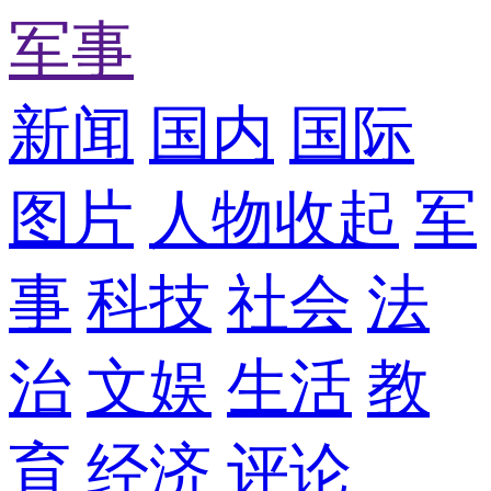
军事
新闻
国内
国际
图片
人物
收起
军
事
科技
社会
法
治
文娱
生活
教
育
经济
评论