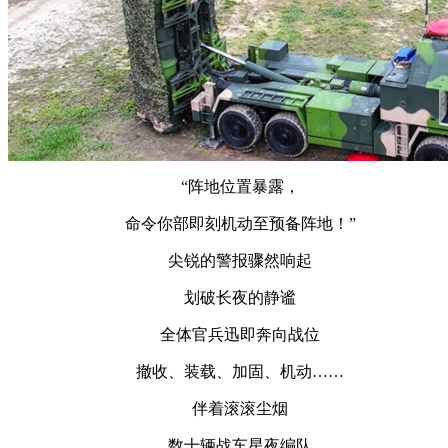
“阵地位置暴露，
命令你部即刻机动至预备阵地！”
尖锐的警报骤然响起
划破长夜的静谧
全体官兵迅即奔向战位
撤收、装载、加固、机动……
伴着滚滚尘烟
数十辆战车星夜编队