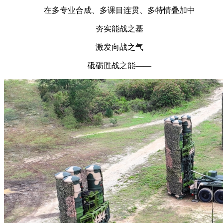
在多专业合成、多课目连贯、多特情叠加中
财经
教育
乡村振兴
生态环境
一带一路
央博
夯实能战之基
大国智造
大国展会
大国保险
云顶对话
云起
超
激发向战之气
砥砺胜战之能——
CCTV.节目官网
直播
节目单
栏目
片库
热播榜