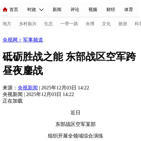
首页
时政
新闻
评论
视频
财经
体育
人民领袖习近平
直播
海外频道
片库
iPanda
栏目大全
联播+
English
中国领导人
节目单
Монгол
听音
央视快评
微视频
习式妙语
主持人
地方
乡村振兴
生态
一带一路
央博
文化
旅游
科
军事
央视网
>
军事频道
总台春晚
网络春晚
共产党员网
秧纪录
纪录片网
砥砺胜战之能 东部战区空军跨
昼夜鏖战
新闻
国内
国际
评论
经济
军事
科技
法
人民领袖习近平
联播+
热解读
天天学习
习式妙语
来源：
央视新闻
| 2025年12月03日 14:22
央视新闻 | 2025年12月03日 14:22
视频
小央视频
小央直播
直播中国
熊猫频道
V
正在加载
现场
前线
比划
快看
蓝海中国
新兵请入列
近日
东部战区空军某部
体育
直播
竞猜
2026年世界杯
2026年冬奥会
C
组织开展全领域综合演练
VIP会员
CCTV奥林匹克频道
生活体育大会
体育江湖