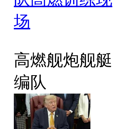
场
高燃
舰炮
舰艇
编队