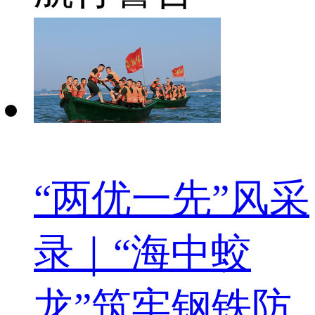
“两优一先”风采
录｜“海中蛟
龙”筑牢钢铁防