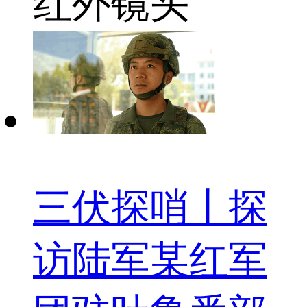
红外镜头
三伏探哨丨探
访陆军某红军