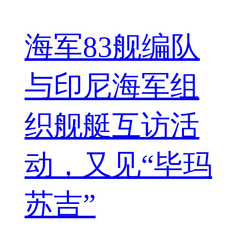
海军83舰编队
与印尼海军组
织舰艇互访活
动，又见“毕玛
苏吉”