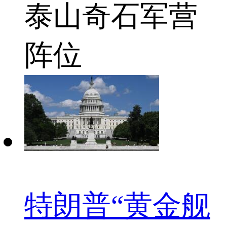
泰山奇石
军营
阵位
特朗普“黄金舰