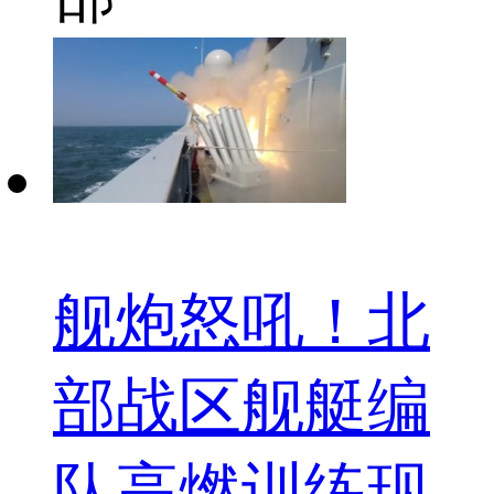
舰炮怒吼！北
部战区舰艇编
队高燃训练现