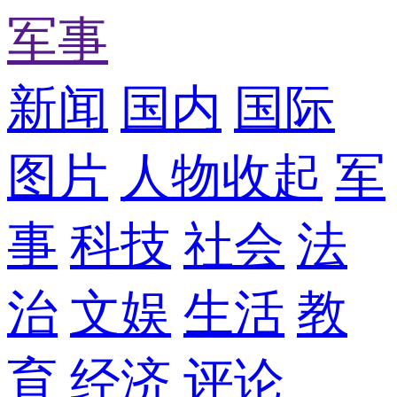
军事
新闻
国内
国际
图片
人物
收起
军
事
科技
社会
法
治
文娱
生活
教
育
经济
评论