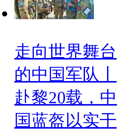
走向世界舞台
的中国军队丨
赴黎20载，中
国蓝盔以实干