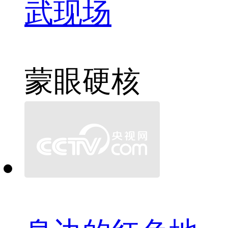
武现场
蒙眼
硬核