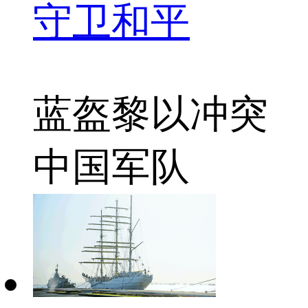
守卫和平
蓝盔
黎以冲突
中国军队