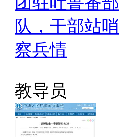
团驻吐鲁番部
队，干部站哨
察兵情
教导员