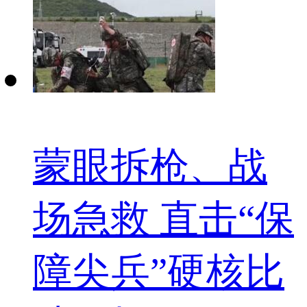
蒙眼拆枪、战
场急救 直击“保
障尖兵”硬核比